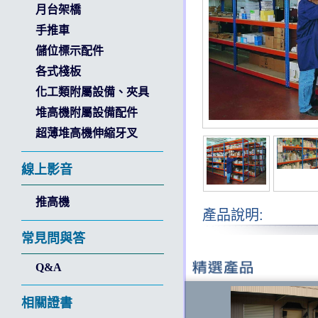
月台架橋
手推車
儲位標示配件
各式棧板
化工類附屬設備、夾具
堆高機附屬設備配件
超薄堆高機伸縮牙叉
線上影音
推高機
產品說明:
常見問與答
Q&A
相關證書