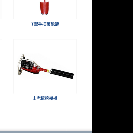
T型手把萬能鏟
山老鼠挖樹機