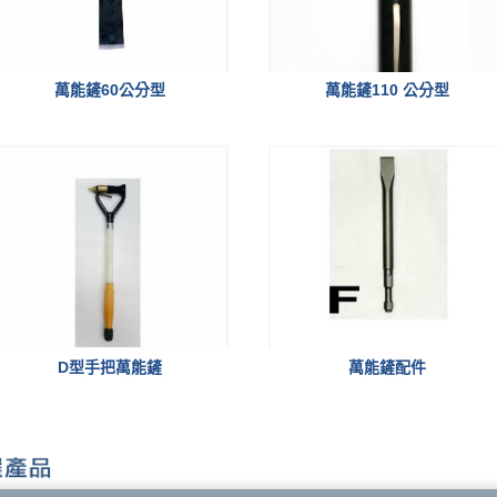
萬能鏟60公分型
萬能鏟110 公分型
D型手把萬能鏟
萬能鏟配件