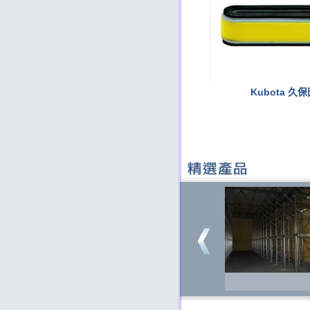
Kubota 久
135