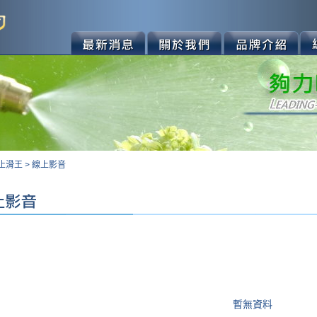
止滑王
>
線上影音
暫無資料