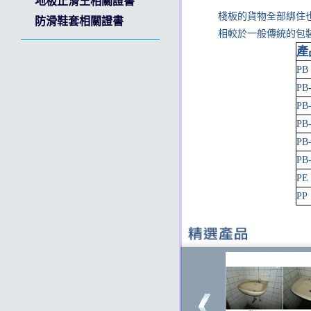
地板止滑王相關證書
棧板的貨物全部綁住
防滑鞋套相關證書
相較於一般傳統的包
產
PB
PB
135
PB
PB
PB
PB
PE
PP