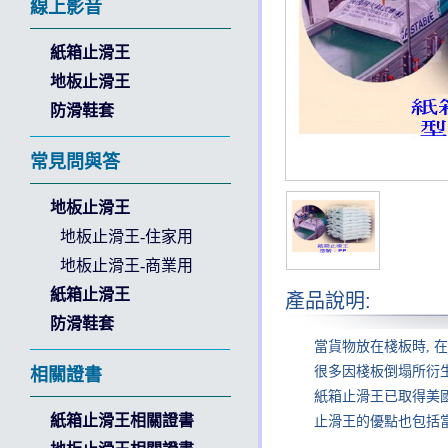
線上影音
紙箱止滑王
地板止滑王
防滑鞋套
常見問與答
地板止滑王
地板止滑王-住家用
地板止滑王-商業用
紙箱止滑王
產品說明:
防滑鞋套
當貨物放在棧板時
在
,
很多因棧板倒塌所衍
相關證書
紙箱止滑王已取得美
紙箱止滑王相關證書
止滑王的優點也包括