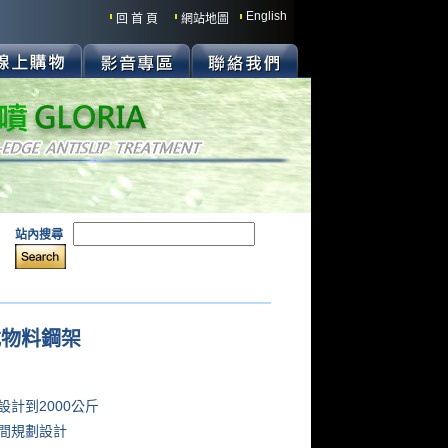
English
回 首 頁
網站地圖
站內搜尋
式物料鋼架
:
設計到2000公斤
間規劃設計