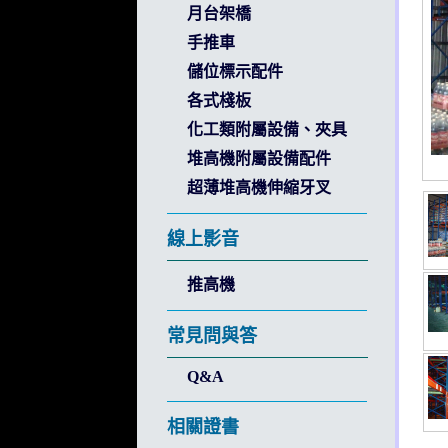
月台架橋
手推車
儲位標示配件
各式棧板
化工類附屬設備、夾具
堆高機附屬設備配件
超薄堆高機伸縮牙叉
線上影音
推高機
常見問與答
Q&A
相關證書