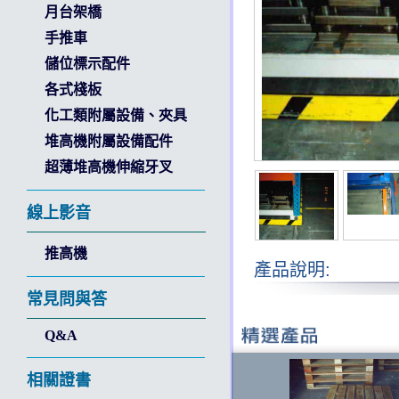
月台架橋
手推車
儲位標示配件
各式棧板
化工類附屬設備、夾具
堆高機附屬設備配件
超薄堆高機伸縮牙叉
線上影音
推高機
產品說明:
常見問與答
Q&A
相關證書