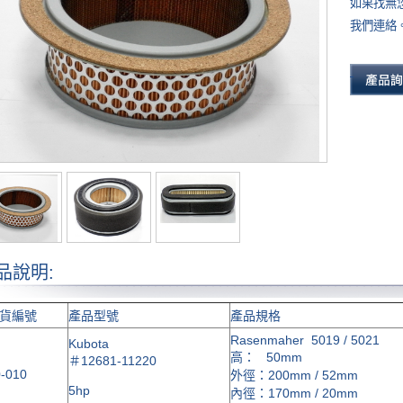
如果找無
我們連絡
品說明:
貨編號
產品型號
產品規格
Rasenmaher 5019 / 5021
Kubota
高： 50mm
＃
12681-11220
-010
外徑：200mm / 52mm
5hp
內徑：170mm / 20mm