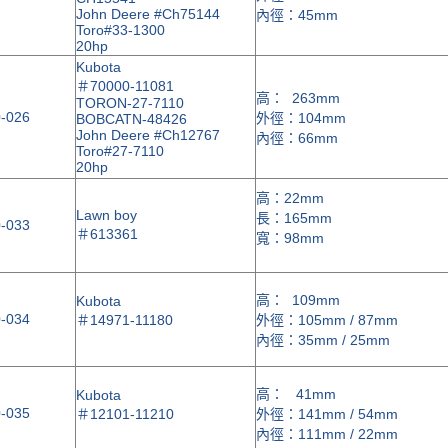
John Deere #Ch75144
內徑：45mm
Toro#33-1300
20hp
Kubota
＃
70000-11081
高： 263mm
TORON-27-7110
-026
外徑：104mm
BOBCATN-48426
John Deere #Ch12767
內徑：66mm
Toro#27-7110
20hp
高：22mm
Lawn boy
長：165mm
-033
＃
613361
寬：98mm
高： 109mm
Kubota
-034
＃
14971-11180
外徑：105mm / 87mm
內徑：35mm / 25mm
高： 41mm
Kubota
-035
＃
12101-11210
外徑：141mm / 54mm
內徑：111mm / 22mm