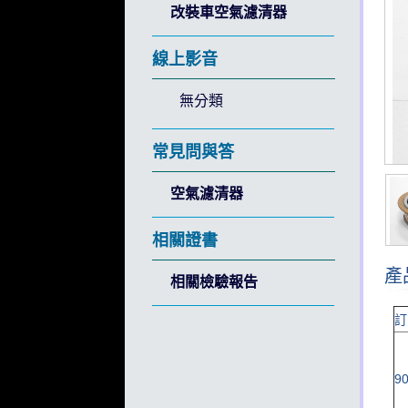
改裝車空氣濾清器
線上影音
無分類
常見問與答
空氣濾清器
相關證書
產
相關檢驗報告
訂
90