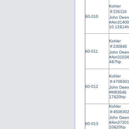
Kohler
＃
235116
60-010
John Deer
#Am31400
10.12&14
135
Kohler
＃
230840
60-011
John Deer
#Am31034
4&7hp
Kohler
＃
470830
60-012
John Deer
#M83646
17&20hp
Kohler
＃
450830
John Deer
#Am37201
60-013
10&20hp