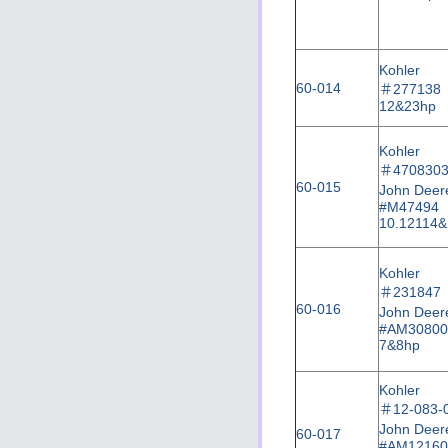
Kohler
60-014
＃
277138
12&23hp
Kohler
＃
470830
60-015
John Deer
#M47494
10.12114
Kohler
＃
231847
60-016
John Deer
#AM30800
7&8hp
Kohler
＃
12-083-
John Deer
60-017
#AM12160