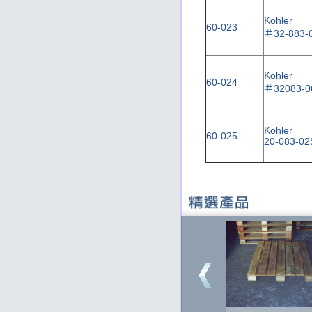
Kohler
60-023
＃
32-883-
Kohler
60-024
＃
32083-0
Kohler
60-025
20-083-02