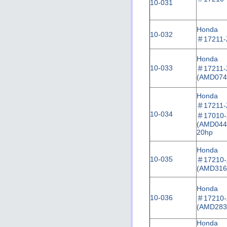
10-031
Honda
10-032
＃
17211
Honda
10-033
＃
17211
(AMD074
Honda
＃
17211-
10-034
＃
17010-
(AMD044
20hp
Honda
10-035
＃17210-
(AMD316
Honda
10-036
＃17210-
(AMD283
Honda