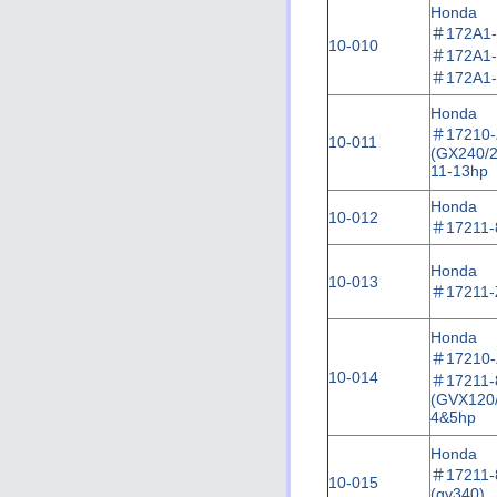
Honda
＃
172A
1
10-010
＃
172A
1
＃
172A
1
Honda
＃
17210
10-011
135
(GX240/2
11-13hp
Honda
10-012
＃
17211-
Honda
10-013
＃
17211
Honda
＃
17210
10-014
＃
17211-
(GVX120
4&5hp
Honda
＃
17211-
10-015
(gv340)