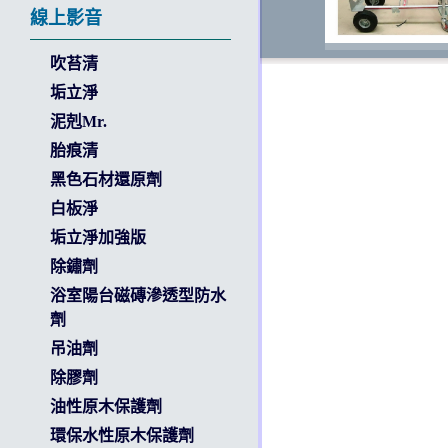
線上影音
吹苔清
垢立淨
泥剋Mr.
135
胎痕清
黑色石材還原劑
白板淨
垢立淨加強版
除鏽劑
浴室陽台磁磚滲透型防水
劑
吊油劑
除膠劑
油性原木保護劑
環保水性原木保護劑