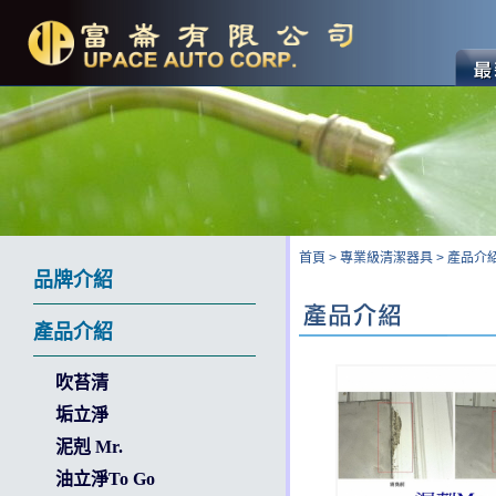
首頁
>
專業級清潔器具
>
產品介
品牌介紹
產品介紹
吹苔清
垢立淨
泥剋 Mr.
油立淨To Go