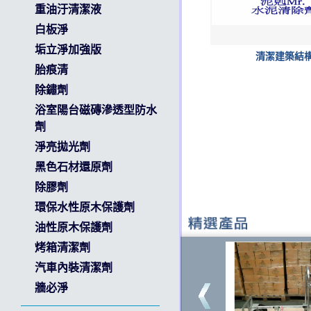
重油汙清潔液
白板淨
垢立淨加強版
清潔建築結
胎痕清
除鏽劑
浴室陽台磁磚滲透型防水
劑
淨亮拋光劑
黑色石材還原劑
除膠劑
環保水性原木保護劑
油性原木保護劑
烤箱清潔劑
汽車內裝清潔劑
牆必淨