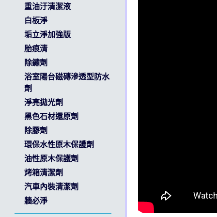
重油汙清潔液
白板淨
垢立淨加強版
胎痕清
除鏽劑
浴室陽台磁磚滲透型防水
劑
淨亮拋光劑
黑色石材還原劑
除膠劑
環保水性原木保護劑
油性原木保護劑
烤箱清潔劑
汽車內裝清潔劑
牆必淨