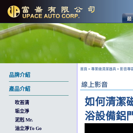
首頁
>
專業級清潔器具
>
影音專
品牌介紹
產品介紹
如何清潔磁
吹苔清
垢立淨
浴設備鋁
泥剋 Mr.
油立淨To Go