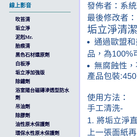
發佈者：系
線上影音
最後修改者
吹苔清
垢立淨清
垢立淨
泥剋Mr.
通過歐盟和美
135
胎痕清
品，為100
黑色石材還原劑
白板淨
無腐蝕性，
垢立淨加強版
產品包裝:45
除鏽劑
浴室陽台磁磚滲透型防水
使用方法：
劑
手工清洗
-
吊油劑
除膠劑
將垢立淨直
油性原木保護劑
上一張面紙再
環保水性原木保護劑