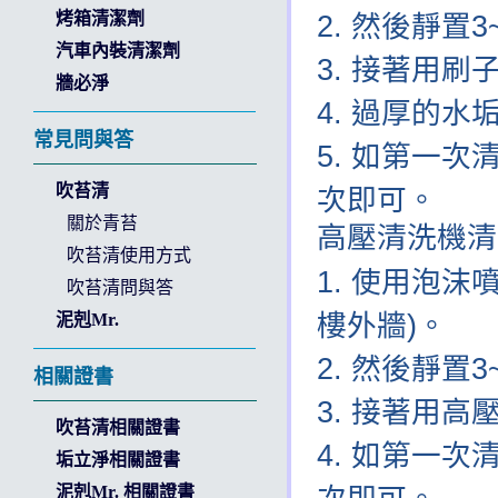
烤箱清潔劑
然後靜置
3
汽車內裝清潔劑
接著用刷
牆必淨
過厚的水
常見問與答
如第一次清
吹苔清
次即可。
關於青苔
高壓清洗機清
吹苔清使用方式
使用泡沫噴
吹苔清問與答
樓外牆)。
泥剋Mr.
然後靜置
3
相關證書
接著用高
吹苔清相關證書
如第一次清
垢立淨相關證書
泥剋Mr. 相關證書