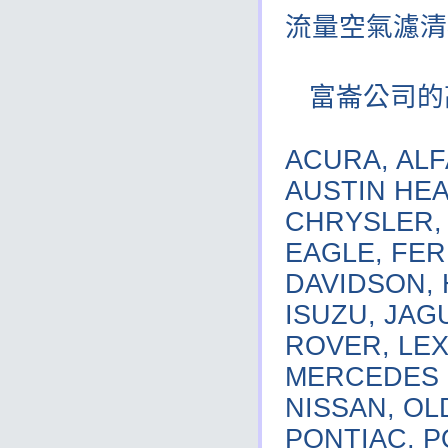
流量空氣濾清
富崙公司的
ACURA, ALF
AUSTIN HEA
CHRYSLER,
EAGLE, FER
DAVIDSON, 
ISUZU, JAG
ROVER, LEX
MERCEDES B
NISSAN, OL
PONTIAC, P